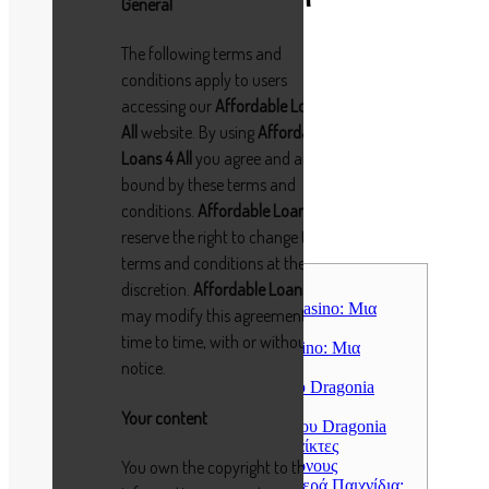
General
By
The following terms and
rudic
-
conditions apply to users
June 6, 2026
accessing our
Affordable Loans 4
0
All
website. By using
Affordable
41
Facebook
Loans 4 All
you agree and are
Twitter
bound by these terms and
Google+
conditions.
Affordable Loans 4 All
Pinterest
WhatsApp
reserve the right to change the
terms and conditions at their
discretion.
Affordable Loans 4 All
Έμπειρος Μεσίτης και dragonia casino: Μια
may modify this agreement from
Στρατηγική Επένδυση
time to time, with or without
Η Αξιολόγηση του Dragonia Casino: Μια
notice.
Ολοκληρωμένη Επισκόπηση
Η Ασφάλεια και η Αξιοπιστία του Dragonia
Casino
Your content
Οι Προσφορές και τα Μπόνους του Dragonia
Casino: Ένας Δέλεαρ για τους Παίκτες
Όροι και Προϋποθέσεις των Μπόνους
You own the copyright to the
Η Υπεύθυνη Συμμετοχή στα Τυχερά Παιχνίδια: