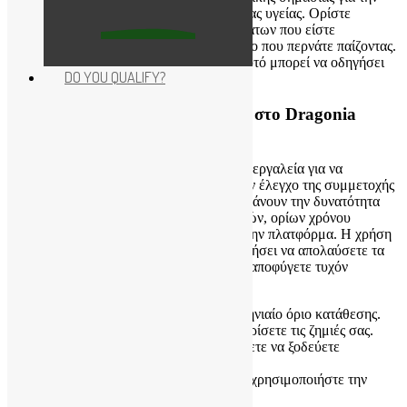
προστασία της ψυχικής και οικονομικής σας υγείας. Ορίστε
συγκεκριμένα όρια για το ποσό των χρημάτων που είστε
διατεθειμένοι να ξοδέψετε και για το χρόνο που περνάτε παίζοντας.
Μην κυνηγάτε τις απώλειες σας, καθώς αυτό μπορεί να οδηγήσει
DO YOU QUALIFY?
σε ακόμα μεγαλύτερα προβλήματα.
Εργαλεία Υπεύθυνου Παιχνιδιού στο Dragonia
Casino
Το dragonia casino παρέχει μια σειρά από εργαλεία για να
βοηθήσει τους παίκτες να διατηρήσουν τον έλεγχο της συμμετοχής
τους στα τυχερά παιχνίδια. Αυτά περιλαμβάνουν την δυνατότητα
ορισμού ορίων κατάθεσης, ορίων απωλειών, ορίων χρόνου
παιχνιδιού, και την αυτοαποκλεισμό από την πλατφόρμα. Η χρήση
αυτών των εργαλείων μπορεί να σας βοηθήσει να απολαύσετε τα
τυχερά παιχνίδια με υπευθυνότητα και να αποφύγετε τυχόν
προβλήματα.
Ορίστε ημερήσιο, εβδομαδιαίο ή μηνιαίο όριο κατάθεσης.
Ορίστε όριο απωλειών για να περιορίσετε τις ζημιές σας.
Ορίστε χρονικό όριο για να αποφύγετε να ξοδεύετε
υπερβολικό χρόνο παίζοντας.
Εάν νιώθετε ότι χάνετε τον έλεγχο, χρησιμοποιήστε την
επιλογή αυτοαποκλεισμού.