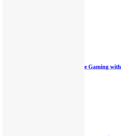
casino for Loyal Players
Authentic Experiences and Secure Gaming with
betsson casino