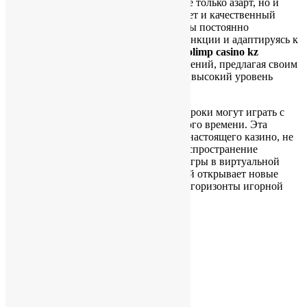
предпочтениях. Сейчас игроки ищут не только азарт, но и
интересный опыт, увлекательный сюжет и качественный
сервис. Поэтому онлайн-казино должны постоянно
совершенствоваться, внедряя новые функции и адаптируясь к
меняющимся требованиям аудитории.
olimp casino kz
стремится быть в авангарде этих изменений, предлагая своим
клиентам лучшие игровые продукты и высокий уровень
обслуживания.
Растет популярность live-казино, где игроки могут играть с
реальными дилерами в режиме реального времени. Эта
функция позволяет создать атмосферу настоящего казино, не
выходя из дома. Также, все большее распространение
получают киберспортивные ставки и игры в виртуальной
реальности. Развитие этих направлений открывает новые
возможности для игроков и расширяет горизонты игорной
индустрии.
Facebook
Twitter
Google+
Pinterest
WhatsApp