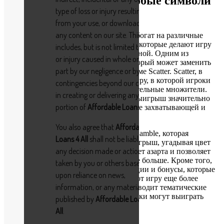
Бонусные функции и особые символи
type of loss or injury resulting
в автомате
from your use, or downloading of
any content on our site. This
Игровой автомат посвященный Зевсу богат на различные
бонусные функции и особые символи, которые делают игру
includes, but is not limited to, loss
еще более привлекательной и прибыльной. Одним из
or injury caused in whole or in
ключевых символов является Wild, который может заменить
part by our negligence or by
любой другой символ на барабане, кроме Scatter. Scatter, в
свою очередь, активирует бонусную игру, в которой игроки
contingencies beyond our control
могут получить фри спины и дополнительные множители.
in creating or delivering any
Благодаря этим функциям, шансы на выигрыш значительно
portion of
Affordable Loans 4 All
.
увеличиваются, а игра становится более захватывающей и
интересной.
You also agree that
Affordable
В слоте также присутствует функция Gamble, которая
Loans 4 All
shall not be liable for
позволяет игрокам удваивать свой выигрыш, угадывая цвет
any decision made or action
карты или масть. Эта функция добавляет азарта и позволяет
игрокам рискнуть, чтобы получить еще больше. Кроме того,
taken by you or others based
слот часто предлагает специальные акции и бонусы, которые
upon reliance on news,
повышают шансы на выигрыш и делают игру еще более
information, or any material
прибыльной.
olimp casino kz
часто проводит тематические
турниры и розыгрыши, в которых игроки могут выиграть
published by
Affordable Loans 4
ценные призы.
All
.
Wild: Заменяет другие символы.