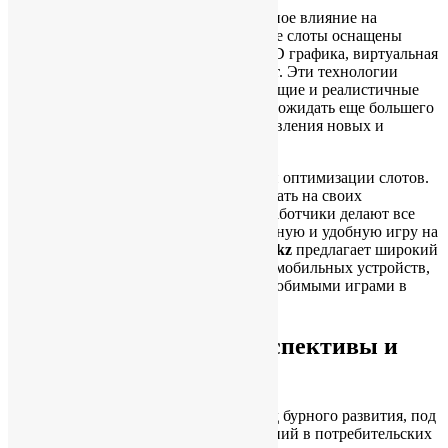
Развитие технологий оказывает огромное влияние на
индустрию азартных игр. Современные слоты оснащены
передовыми функциями, такими как 3D графика, виртуальная
реальность и искусственный интеллект. Эти технологии
позволяют создавать более захватывающие и реалистичные
игровые ощущения. В будущем можно ожидать еще большего
развития этих технологий, а также появления новых и
инновационных функций.
Особое внимание уделяется мобильной оптимизации слотов.
Все больше игроков предпочитают играть на своих
мобильных устройствах, поэтому разработчики делают все
возможное, чтобы обеспечить комфортную и удобную игру на
смартфонах и планшетах.
olimp casino kz
предлагает широкий
выбор слотов, оптимизированных для мобильных устройств,
что позволяет игрокам наслаждаться любимыми играми в
любом месте и в любое время.
Развитие гейминга: перспективы и
эволюция индустрии
Игорная индустрия переживает период бурного развития, под
влиянием новых технологий и изменений в потребительских