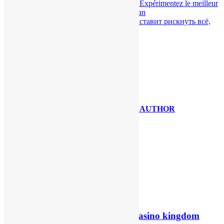
Previous article
Lexcitation à portée de clic Expérimentez le meilleur
casino en ligne canada et multipliez vos chan
Next article
Брутальная волатильность заставит рискнуть всё,
когда будешь olimp casino скачать
rudic
RELATED ARTICLES
MORE FROM AUTHOR
A Smiling Experience Awaits at casino kingdom