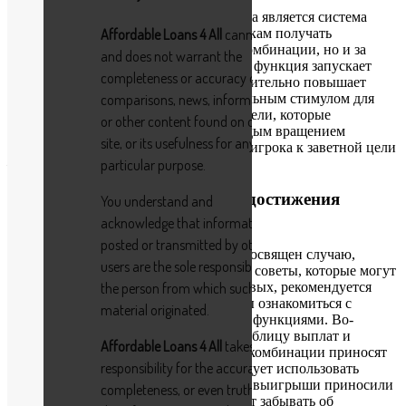
Одной из ключевых особенностей слота является система
Affordable Loans 4 All
cannot
Tumble Feature, которая позволяет игрокам получать
выигрыши не только за стандартные комбинации, но и за
and does not warrant the
последующие падающие символы. Эта функция запускает
completeness or accuracy of the
цепную реакцию выигрышей, что значительно повышает
comparisons, news, information,
потенциальный выигрыш. Дополнительным стимулом для
игры являются накопительные множители, которые
or other content found on our
активируются в бонусной игре. С каждым вращением
site, or its usefulness for any
множитель увеличивается, приближая игрока к заветной цели
particular purpose.
– максимальному множителю x5000.
Стратегии игры и советы для достижения
You understand and
максимального выигрыша
acknowledge that information
posted or transmitted by other
Несмотря на то, что игровой автомат посвящен случаю,
users are the sole responsibility of
существуют определенные стратегии и советы, которые могут
the person from which such
увеличить шансы на выигрыш. Во-первых, рекомендуется
начинать с минимальных ставок, чтобы ознакомиться с
material originated.
особенностями слота и его бонусными функциями. Во-
вторых, важно внимательно изучить таблицу выплат и
Affordable Loans 4 All
takes no
правила игры, чтобы понимать, какие комбинации приносят
responsibility for the accuracy,
наибольший выигрыш. В-третьих, следует использовать
функцию автоматической игры, чтобы выигрыши приносили
completeness, or even truth of
стабильный доход. И, наконец, не стоит забывать об