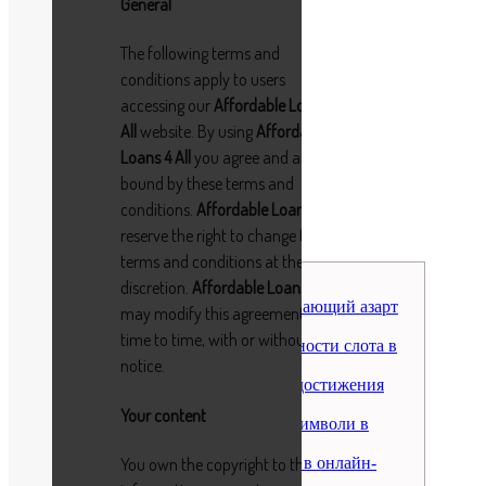
General
By
The following terms and
rudic
-
conditions apply to users
June 5, 2026
accessing our
Affordable Loans 4
0
All
website. By using
Affordable
42
Facebook
Loans 4 All
you agree and are
Twitter
bound by these terms and
Google+
conditions.
Affordable Loans 4 All
Pinterest
WhatsApp
reserve the right to change the
terms and conditions at their
discretion.
Affordable Loans 4 All
Искусная стратегия и захватывающий азарт
may modify this agreement from
в olimp casino kz
time to time, with or without
Зевс как символ удачи: особенности слота в
notice.
Olimp Casino
Стратегии игры и советы для достижения
максимального выигрыша
Your content
Бонусные функции и особые символи в
автомате
Важность ответственной игры в онлайн-
You own the copyright to the
казино